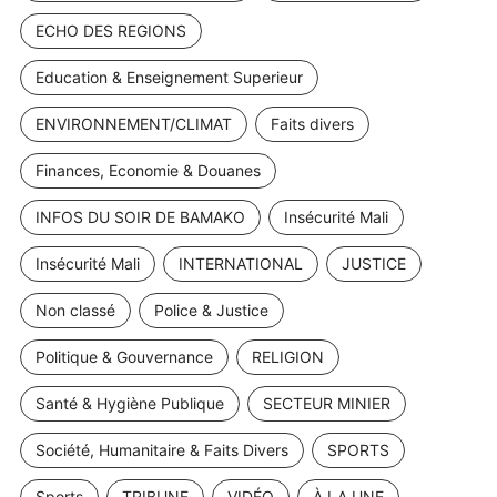
ECHO DES REGIONS
Education & Enseignement Superieur
ENVIRONNEMENT/CLIMAT
Faits divers
Finances, Economie & Douanes
INFOS DU SOIR DE BAMAKO
Insécurité Mali
Insécurité Mali
INTERNATIONAL
JUSTICE
Non classé
Police & Justice
Politique & Gouvernance
RELIGION
Santé & Hygiène Publique
SECTEUR MINIER
Société, Humanitaire & Faits Divers
SPORTS
Sports
TRIBUNE
VIDÉO
À LA UNE