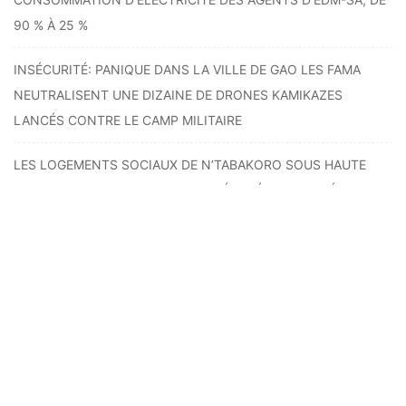
90 % À 25 %
INSÉCURITÉ: PANIQUE DANS LA VILLE DE GAO LES FAMA
NEUTRALISENT UNE DIZAINE DE DRONES KAMIKAZES
LANCÉS CONTRE LE CAMP MILITAIRE
LES LOGEMENTS SOCIAUX DE N’TABAKORO SOUS HAUTE
TENSION: PLUSIEURS FAMILLES DÉLOGÉES SANS DÉCISION
DE JUSTICE
HYDROCARBURES: LA PÉNURIE DE GASOIL S’ACCENTUE
QUELS EN SONT LES FACTEURS ?
TAXES SUR LA TÉLÉPHONIE: LE FRONT POPULAIRE CONTRE
LA VIE CHÈRE INTERPELLE LES AUTORITÉS