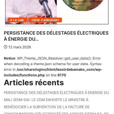
À LA UNE
CRISE CARBURANT
IN
1
RSISTANCE DES DÉLESTAGES ÉLECTRIQUES
ÉNERGIE DU...
2 mars 2026
Notice
: WP_Theme_JSON_Resolver::get_user_data(): Error
when decoding a theme.json schema for user data. Syntax
error in
/usr/share/nginx/html/lesoirdebamako_com/wp-
includes/functions.php
on line
6170
Articles récents
PERSISTANCE DES DÉLESTAGES ÉLECTRIQUES À ÉNERGIE DU
MALI (EDM-SA): LE CDM EXHORTE LE MINISTRE À
RENÉGOCIER LA SUBVENTION DE LA FACTURE DE
CONSOMMATION D’ÉLECTRICITÉ DES AGENTS D’EDM-SA, DE