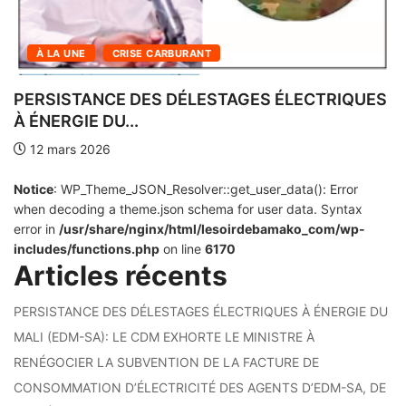
À LA UNE
INFOS DU SOIR DE BAMAKO
LES LOGEMENTS SOCIAUX DE N’TABAKO
GAO...
SOUS HAUTE...
12 mars 2026
Notice
: WP_Theme_JSON_Resolver::get_user_data(): Error
when decoding a theme.json schema for user data. Syntax
error in
/usr/share/nginx/html/lesoirdebamako_com/wp-
includes/functions.php
on line
6170
Articles récents
PERSISTANCE DES DÉLESTAGES ÉLECTRIQUES À ÉNERGIE DU
MALI (EDM-SA): LE CDM EXHORTE LE MINISTRE À
RENÉGOCIER LA SUBVENTION DE LA FACTURE DE
CONSOMMATION D’ÉLECTRICITÉ DES AGENTS D’EDM-SA, DE