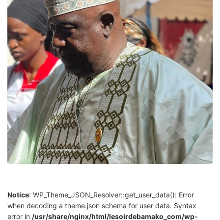
Notice
: WP_Theme_JSON_Resolver::get_user_data(): Error
when decoding a theme.json schema for user data. Syntax
error in
/usr/share/nginx/html/lesoirdebamako_com/wp-