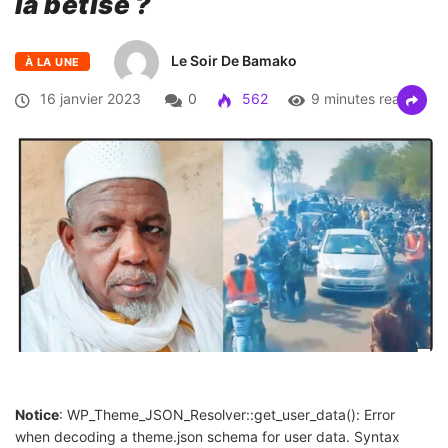
la bêtise ?
Le Soir De Bamako
À LA UNE
16 janvier 2023
0
562
9 minutes read
Notice
: WP_Theme_JSON_Resolver::get_user_data(): Error
when decoding a theme.json schema for user data. Syntax