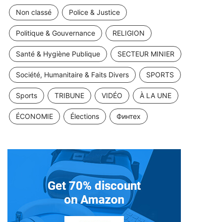
Non classé
Police & Justice
Politique & Gouvernance
RELIGION
Santé & Hygiène Publique
SECTEUR MINIER
Société, Humanitaire & Faits Divers
SPORTS
Sports
TRIBUNE
VIDÉO
À LA UNE
ÉCONOMIE
Élections
Финтех