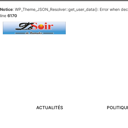
Notice
: WP_Theme_JSON_Resolver::get_user_data(): Error when deco
line
6170
ACTUALITÉS
POLITIQU