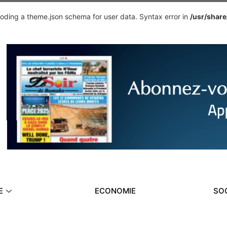
ding a theme.json schema for user data. Syntax error in
/usr/shar
E
ECONOMIE
SO