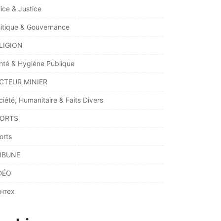
lice & Justice
litique & Gouvernance
LIGION
nté & Hygiène Publique
CTEUR MINIER
ciété, Humanitaire & Faits Divers
ORTS
orts
IBUNE
DÉO
нтех