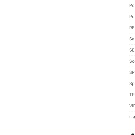
Po
Po
RE
Sa
SE
So
SP
Sp
TR
VI
Фи