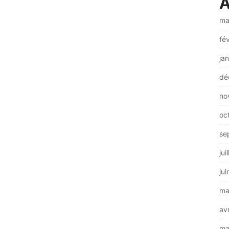
A
ma
fé
ja
dé
no
oc
se
jui
ju
ma
av
ma