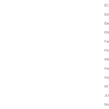
ÉC
Ed
Él
EN
Fai
Fi
IN
Ins
Ins
IN
JU
No