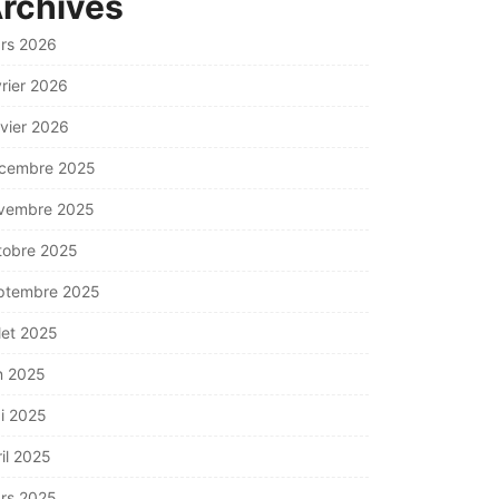
rchives
rs 2026
vrier 2026
nvier 2026
cembre 2025
vembre 2025
tobre 2025
ptembre 2025
llet 2025
in 2025
i 2025
ril 2025
rs 2025