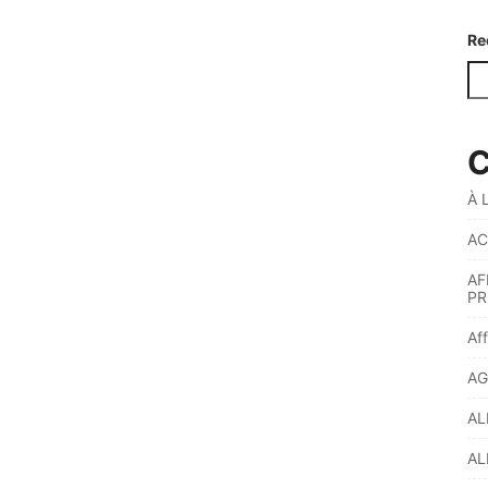
Re
C
À 
AC
AF
PR
Af
AG
AL
AL