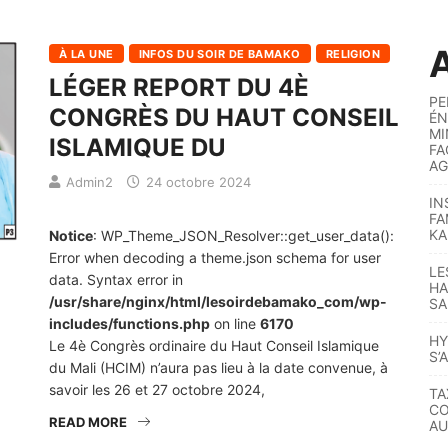
A
À LA UNE
INFOS DU SOIR DE BAMAKO
RELIGION
LÉGER REPORT DU 4È
PE
CONGRÈS DU HAUT CONSEIL
ÉN
MI
ISLAMIQUE DU
FA
AG
Admin2
24 octobre 2024
IN
FA
KA
Notice
: WP_Theme_JSON_Resolver::get_user_data():
Error when decoding a theme.json schema for user
LE
data. Syntax error in
HA
/usr/share/nginx/html/lesoirdebamako_com/wp-
SA
includes/functions.php
on line
6170
HY
Le 4è Congrès ordinaire du Haut Conseil Islamique
S’
du Mali (HCIM) n’aura pas lieu à la date convenue, à
savoir les 26 et 27 octobre 2024,
TA
CO
READ MORE
AU